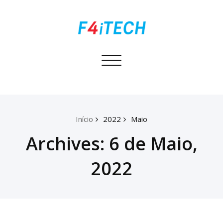
Skip
to
content
F4itech
Toggle
Federated AI
navigation
Platform for
Industrial
Technologies
Início
2022
Maio
(F4ITECH)
Archives: 6 de Maio,
2022