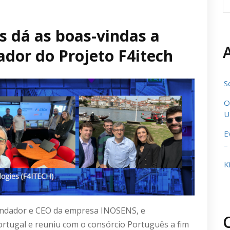
s dá as boas-vindas a
ador do Projeto F4itech
S
O
U
E
–
K
 fundador e CEO da empresa INOSENS, e
Portugal e reuniu com o consórcio Português a fim