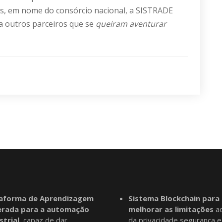
es, em nome do consórcio nacional, a SISTRADE
 a outros parceiros que se
queiram aventurar
taforma de Aprendizagem
Sistema Blockchain para
erada para a automação
melhorar as limitações
ao
strial
, capaz de dar
da privacidade segurança e